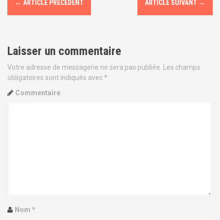
a
←
ARTICLE PRÉCÉDENT
ARTICLE SUIVANT
→
N
l
a
v
Laisser un commentaire
i
Votre adresse de messagerie ne sera pas publiée.
Les champs
obligatoires sont indiqués avec
*
g
Commentaire
a
t
i
o
n
d
Nom
*